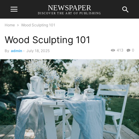
NEWSPAPER
DISCOVER THE ART OF PUBLISHING
Home
Wood Sculpting 101
Wood Sculpting 101
413
0
By
admin
-
July 18, 2025