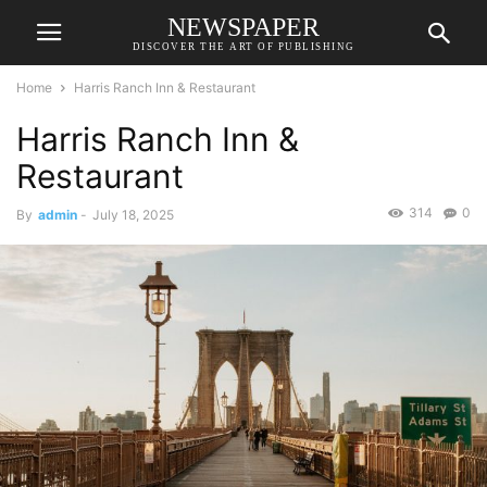
NEWSPAPER
DISCOVER THE ART OF PUBLISHING
Home
Harris Ranch Inn & Restaurant
Harris Ranch Inn &
Restaurant
314
0
By
admin
-
July 18, 2025